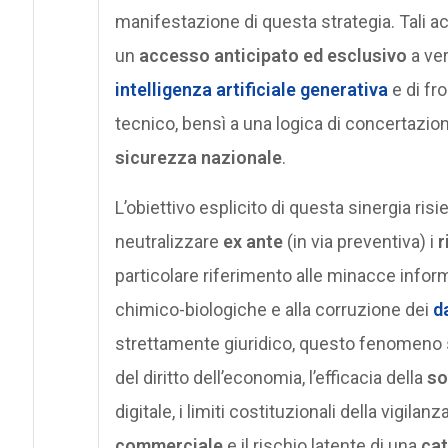
manifestazione di questa strategia. Tali a
un
accesso anticipato ed esclusivo
a ver
intelligenza artificiale generativa
e di fr
tecnico, bensì a una logica di concertazion
sicurezza nazionale
.
L’obiettivo esplicito di questa sinergia ris
neutralizzare
ex ante
(in via preventiva) i
r
particolare riferimento alle minacce informa
chimico-biologiche e alla corruzione dei
d
strettamente giuridico, questo fenomeno sol
del diritto dell’economia, l’efficacia della
so
digitale, i limiti costituzionali della vigila
commerciale
e il rischio latente di una
cat