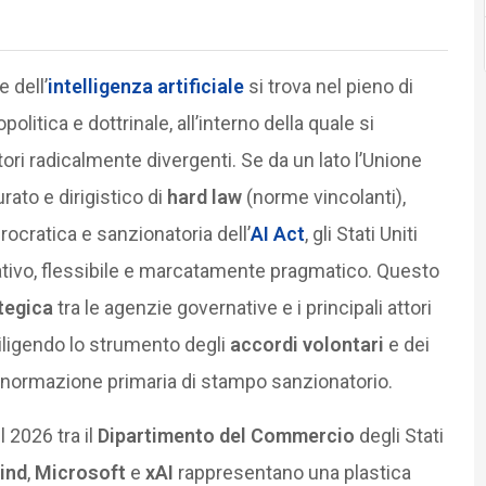
 dell’
intelligenza artificiale
si trova nel pieno di
itica e dottrinale, all’interno della quale si
ori radicalmente divergenti. Se da un lato l’Unione
ato e dirigistico di
hard law
(norme vincolanti),
ocratica e sanzionatoria dell’
AI Act
, gli Stati Uniti
tivo, flessibile e marcatamente pragmatico. Questo
tegica
tra le agenzie governative e i principali attori
diligendo lo strumento degli
accordi volontari
e dei
a normazione primaria di stampo sanzionatorio.
 2026 tra il
Dipartimento del Commercio
degli Stati
ind
,
Microsoft
e
xAI
rappresentano una plastica