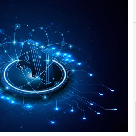
C
crittografia