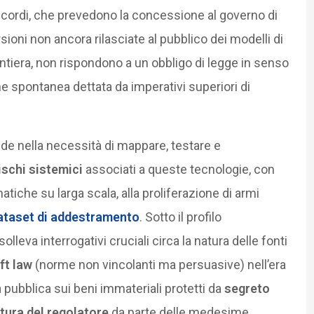
ccordi, che prevedono la concessione al governo di
sioni non ancora rilasciate al pubblico dei modelli di
ontiera, non rispondono a un obbligo di legge in senso
e spontanea dettata da imperativi superiori di
iede nella necessità di mappare, testare e
ischi sistemici
associati a queste tecnologie, con
tiche su larga scala, alla proliferazione di armi
ataset di addestramento
. Sotto il profilo
leva interrogativi cruciali circa la natura delle fonti
ft law
(norme non vincolanti ma persuasive) nell’era
nza pubblica sui beni immateriali protetti da
segreto
tura del regolatore
da parte delle medesime