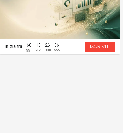
60
15
26
35
Inizia tra
ISCRIVITI