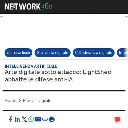
Ultimi articoli
Sovranità digitale
Cittadinanza digitale
Intel
INTELLIGENZA ARTIFICIALE
Arte digitale sotto attacco: LightShed
abbatte le difese anti-IA
Home
Mercati Digitali