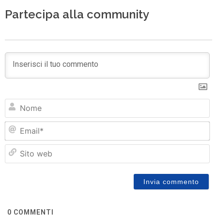
Partecipa alla community
N
Em
Si
w
0
COMMENTI