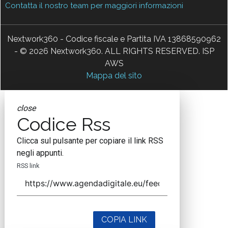
Contatta il nostro team per maggiori informazioni
Nextwork360 - Codice fiscale e Partita IVA 13868590962
- © 2026 Nextwork360. ALL RIGHTS RESERVED. ISP
AWS
Mappa del sito
close
Codice Rss
Clicca sul pulsante per copiare il link RSS
negli appunti.
RSS link
COPIA LINK