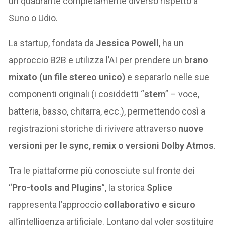
un quadrante completamente diverso rispetto a
Suno o Udio.
La startup, fondata da
Jessica Powell
, ha un
approccio B2B e utilizza l’AI per prendere un
brano
mixato (un file stereo unico)
e separarlo nelle sue
componenti originali (i cosiddetti “
stem
” – voce,
batteria, basso, chitarra, ecc.), permettendo così a
registrazioni storiche di rivivere attraverso
nuove
versioni per le sync, remix o versioni Dolby Atmos
.
Tra le piattaforme più conosciute sul fronte dei
“
Pro-tools and Plugins
”, la storica
Splice
rappresenta l’approccio
collaborativo e sicuro
all’intelligenza artificiale. Lontano dal voler sostituire