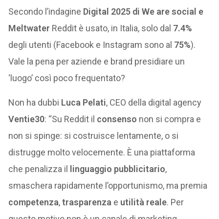
Secondo l’indagine
Digital 2025 di We are social e
Meltwater
Reddit è usato, in Italia, solo dal
7.4%
degli utenti (Facebook e Instagram sono al
75%
).
Vale la pena per aziende e brand presidiare un
‘luogo’ così poco frequentato?
Non ha dubbi
Luca Pelati
, CEO della digital agency
Ventie30
: “Su Reddit il
consenso
non si compra e
non si spinge: si costruisce lentamente, o si
distrugge molto velocemente. È una piattaforma
che penalizza il
linguaggio pubblicitario
,
smaschera rapidamente l’opportunismo, ma premia
competenza
,
trasparenza
e
utilità reale
. Per
questo motivo non è un canale di marketing