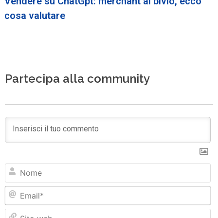
Vendere su ChatGpt: merchant al bivio, ecco
cosa valutare
Partecipa alla community
N
Em
Si