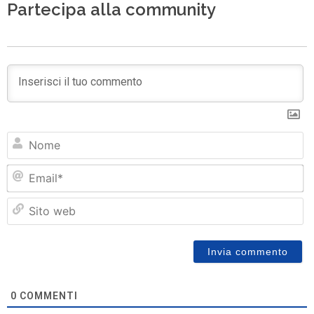
Partecipa alla community
N
Em
Si
w
0
COMMENTI