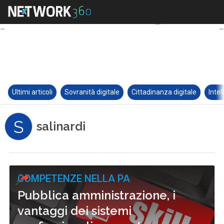
Ultimi articoli
Sovranità digitale
Cittadinanza digitale
Intel
S
salinardi
COMPETENZE NELLA PA
Pubblica amministrazione, i
vantaggi dei sistemi