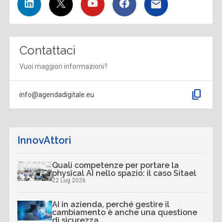
Contattaci
Vuoi maggiori informazioni?
content_copy
info@agendadigitale.eu
InnovAttori
Quali competenze per portare la
physical AI nello spazio: il caso Sitael
22 Lug 2026
AI in azienda, perché gestire il
cambiamento è anche una questione
di sicurezza