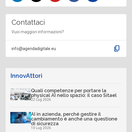
Contattaci
Vuoi maggiori informazioni?
content_copy
info@agendadigitale.eu
InnovAttori
Quali competenze per portare la
physical AI nello spazio: il caso Sitael
22 Lug 2026
AI in azienda, perché gestire il
cambiamento è anche una questione
di sicurezza
10 Lug 2026