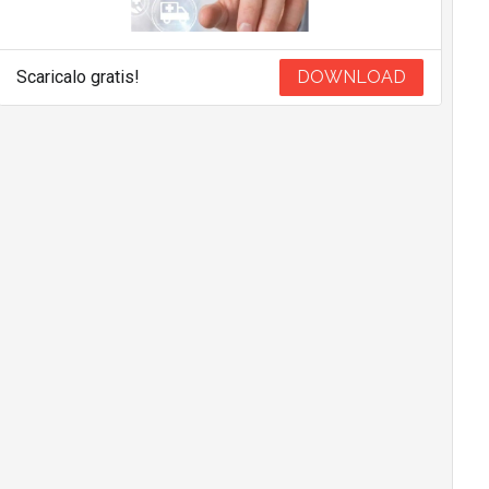
Scaricalo gratis!
DOWNLOAD