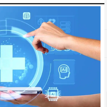
C
cartella clinica elettr