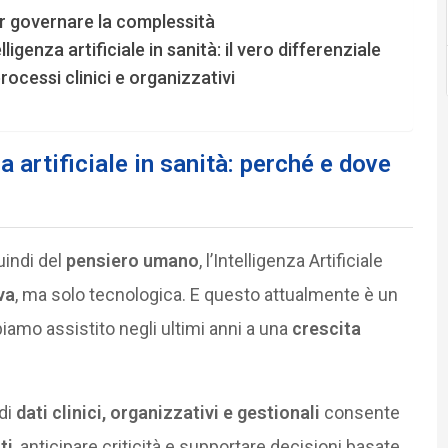
r governare la complessità
igenza artificiale in sanità: il vero differenziale
ocessi clinici e organizzativi
a artificiale in sanità: perché e dove
uindi del
pensiero umano
, l’Intelligenza Artificiale
va
, ma solo tecnologica. E questo attualmente è un
iamo assistito negli ultimi anni a una
crescita
 di
dati clinici, organizzativi e gestionali
consente
ti
, anticipare criticità e supportare decisioni basate