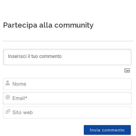
Partecipa alla community
N
Em
Si
w