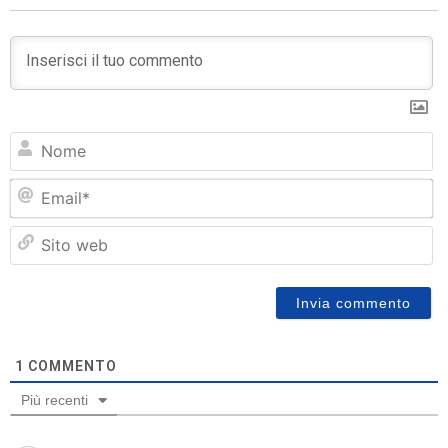
N
Em
Si
w
1
COMMENTO
Più recenti