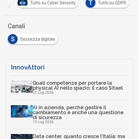
T
onali
Tutto su Cyber Security
Tutto su GDPR
Canali
S
Sicurezza digitale
InnovAttori
Quali competenze per portare la
physical AI nello spazio: il caso Sitael
22 Lug 2026
AI in azienda, perché gestire il
cambiamento è anche una questione
di sicurezza
10 Lug 2026
Data center, quanto cresce l’Italia: ma