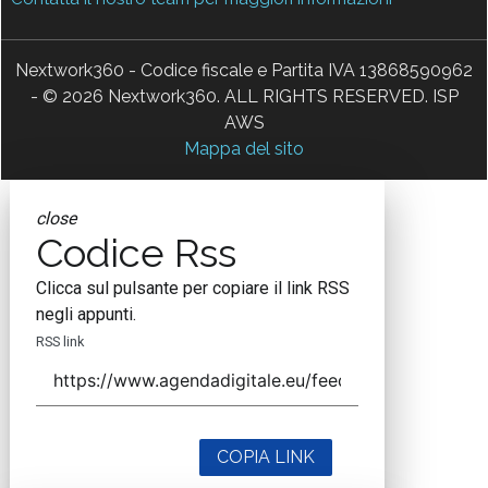
Nextwork360 - Codice fiscale e Partita IVA 13868590962
- © 2026 Nextwork360. ALL RIGHTS RESERVED. ISP
AWS
Mappa del sito
close
Codice Rss
Clicca sul pulsante per copiare il link RSS
negli appunti.
RSS link
COPIA LINK