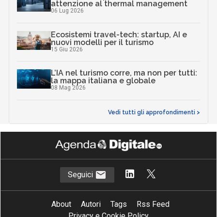
attenzione al thermal management
06 Lug 2026
Ecosistemi travel-tech: startup, AI e
nuovi modelli per il turismo
15 Giu 2026
L’IA nel turismo corre, ma non per tutti:
la mappa italiana e globale
08 Mag 2026
Vedi tutti gli approfondimenti >
Seguici
About
Autori
Tags
Rss Feed
Privacy e Cookie Policy