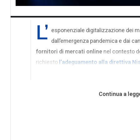
L’
esponenziale digitalizzazione dei me
dall’emergenza pandemica e dai cam
fornitori di mercati online
nel contesto de
richiesto
l’adeguamento alla direttiva Ni
Continua a legg