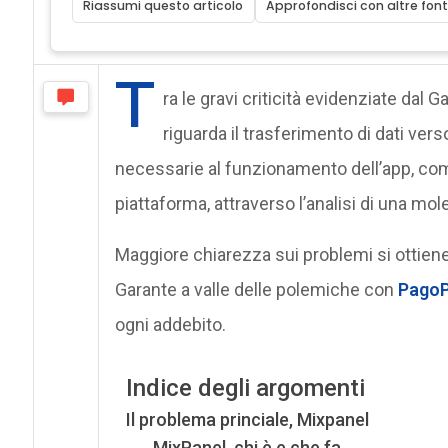
Riassumi questo articolo
Approfondisci con altre font
T
ra le gravi criticità evidenziate dal G
riguarda il trasferimento di dati verso
necessarie al funzionamento dell’app, com
piattaforma, attraverso l’analisi di una mol
Maggiore chiarezza sui problemi si ottien
Garante a valle delle polemiche con
Pago
ogni addebito.
Indice degli argomenti
Il problema princiale, Mixpanel
MixPanel, chi è e che fa