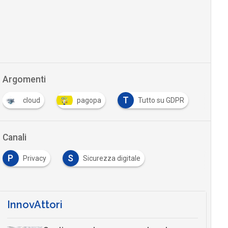
Argomenti
T
cloud
pagopa
Tutto su GDPR
Canali
P
S
Privacy
Sicurezza digitale
InnovAttori