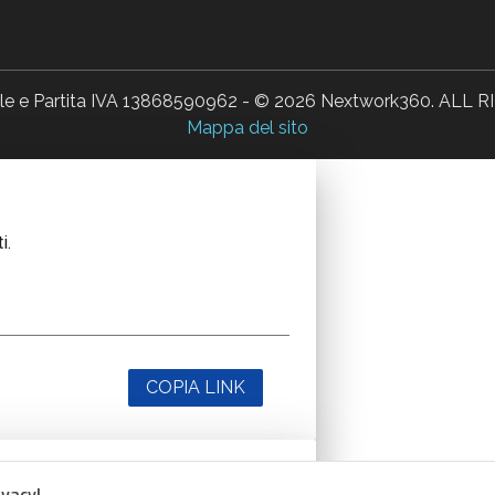
ale e Partita IVA 13868590962 - © 2026 Nextwork360. AL
Mappa del sito
i.
COPIA LINK
ivacy!