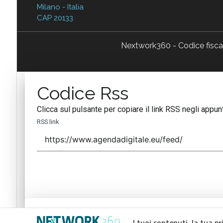
Milano - Italia
CAP 20133
Nextwork360 - Codice fisc
Codice Rss
Clicca sul pulsante per copiare il link RSS negli appunt
RSS link
Codice Rss
I tuoi contenuti, la tua pr