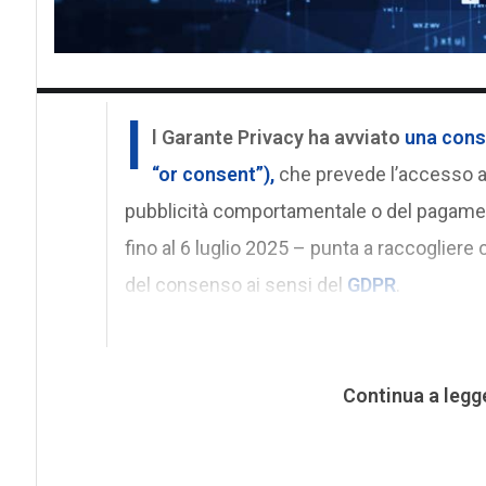
I
l Garante Privacy ha avviato
una cons
“or consent”)
,
che prevede l’accesso a 
pubblicità comportamentale o del pagamento
fino al 6 luglio 2025 – punta a raccogliere co
del consenso ai sensi del
GDPR
.
Continua a legg