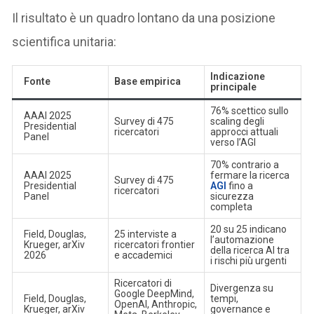
Il risultato è un quadro lontano da una posizione
scientifica unitaria:
Indicazione
Fonte
Base empirica
principale
76% scettico sullo
AAAI 2025
Survey di 475
scaling degli
Presidential
ricercatori
approcci attuali
Panel
verso l’AGI
70% contrario a
AAAI 2025
fermare la ricerca
Survey di 475
Presidential
AGI
fino a
ricercatori
Panel
sicurezza
completa
20 su 25 indicano
Field, Douglas,
25 interviste a
l’automazione
Krueger, arXiv
ricercatori frontier
della ricerca AI tra
2026
e accademici
i rischi più urgenti
Ricercatori di
Divergenza su
Google DeepMind,
Field, Douglas,
tempi,
OpenAI, Anthropic,
Krueger, arXiv
governance e