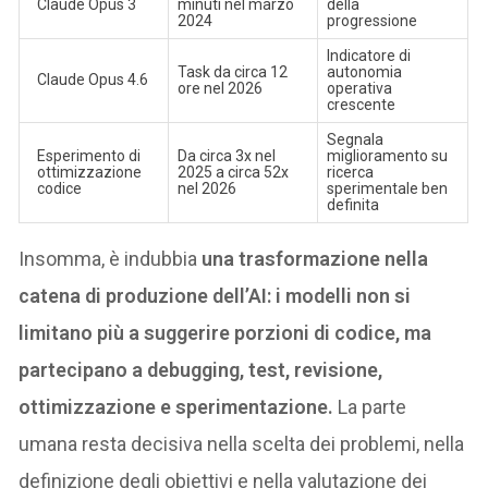
Claude Opus 3
minuti nel marzo
della
2024
progressione
Indicatore di
Task da circa 12
autonomia
Claude Opus 4.6
ore nel 2026
operativa
crescente
Segnala
Esperimento di
Da circa 3x nel
miglioramento su
ottimizzazione
2025 a circa 52x
ricerca
codice
nel 2026
sperimentale ben
definita
Insomma, è indubbia
una trasformazione nella
catena di produzione dell’AI: i modelli non si
limitano più a suggerire porzioni di codice, ma
partecipano a debugging, test, revisione,
ottimizzazione e sperimentazione.
La parte
umana resta decisiva nella scelta dei problemi, nella
definizione degli obiettivi e nella valutazione dei