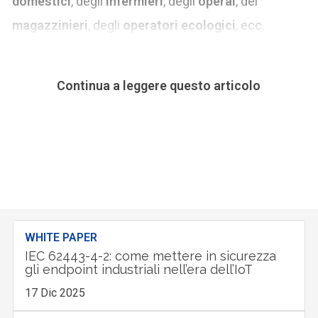
domestici
, degli
infermieri
, degli
operai
, dei
magazzinieri
, degli
operatori ecologici
, ecc.
Continua a leggere questo articolo
WHITE PAPER
IEC 62443-4-2: come mettere in sicurezza
gli endpoint industriali nell’era dell’IoT
17 Dic 2025