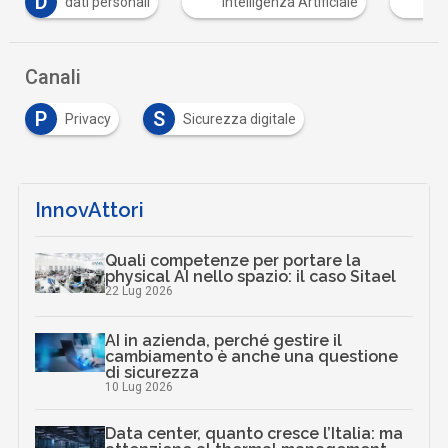
D
dati personali
Intelligenza Artificiale
Sp
Canali
P
S
Privacy
Sicurezza digitale
InnovAttori
Quali competenze per portare la
physical AI nello spazio: il caso Sitael
22 Lug 2026
AI in azienda, perché gestire il
cambiamento è anche una questione
di sicurezza
10 Lug 2026
Data center, quanto cresce l’Italia: ma