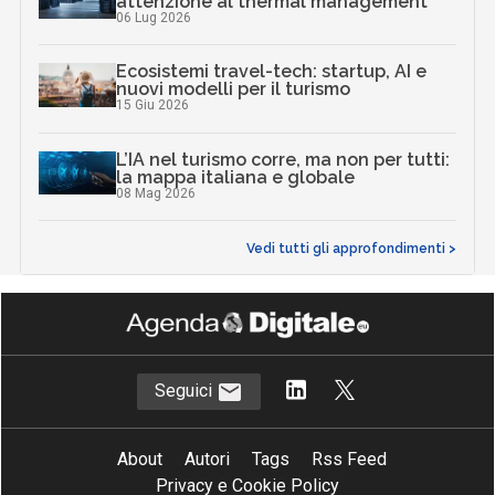
attenzione al thermal management
06 Lug 2026
Ecosistemi travel-tech: startup, AI e
nuovi modelli per il turismo
15 Giu 2026
L’IA nel turismo corre, ma non per tutti:
la mappa italiana e globale
08 Mag 2026
Vedi tutti gli approfondimenti >
Seguici
About
Autori
Tags
Rss Feed
Privacy e Cookie Policy