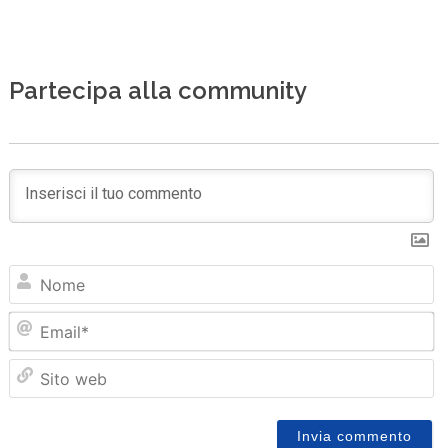
Partecipa alla community
N
Em
Sit
we