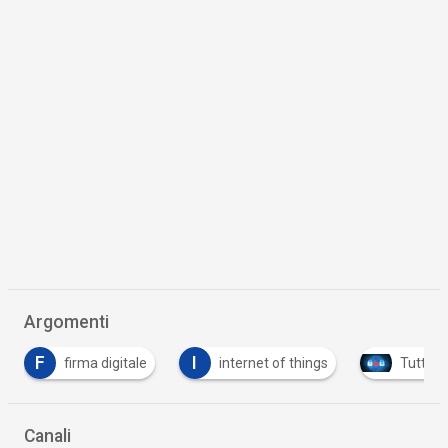
Argomenti
I
le
internet of things
Tutto su Cyber Security
Canali