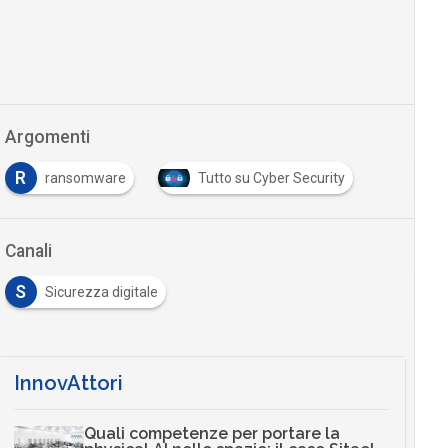
Argomenti
R
ransomware
Tutto su Cyber Security
Canali
S
Sicurezza digitale
InnovAttori
Quali competenze per portare la