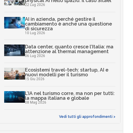
physical AI nello spazio: il caso Sitael
22 Lug 2026
AI in azienda, perché gestire il
cambiamento è anche una questione
di sicurezza
10 Lug 2026
Data center, quanto cresce l’Italia: ma
attenzione al thermal management
06 Lug 2026
Ecosistemi travel-tech: startup, AI e
nuovi modelli per il turismo
15 Giu 2026
L’IA nel turismo corre, ma non per tutti:
la mappa italiana e globale
08 Mag 2026
Vedi tutti gli approfondimenti >