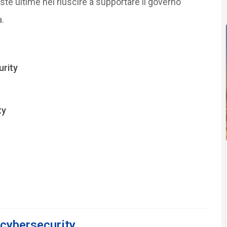
este ultime nel riuscire a supportare il governo
.
urity
ty
 cybersecurity