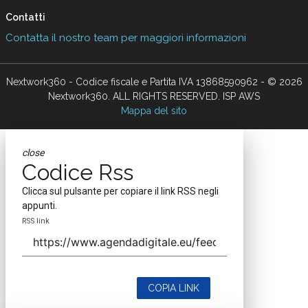
Contatti
Contatta il nostro team per maggiori informazioni
Nextwork360 - Codice fiscale e Partita IVA 13868590962 - © 2026
Nextwork360. ALL RIGHTS RESERVED. ISP AWS
Mappa del sito
close
Codice Rss
Clicca sul pulsante per copiare il link RSS negli
appunti.
RSS link
COPIA LINK