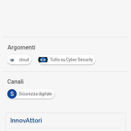
Argomenti
cloud
Tutto su Cyber Security
Canali
S
Sicurezza digitale
InnovAttori