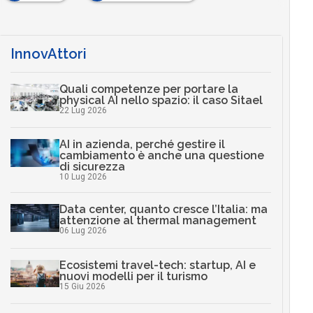
InnovAttori
Quali competenze per portare la
physical AI nello spazio: il caso Sitael
22 Lug 2026
AI in azienda, perché gestire il
cambiamento è anche una questione
di sicurezza
10 Lug 2026
Data center, quanto cresce l’Italia: ma
attenzione al thermal management
06 Lug 2026
Ecosistemi travel-tech: startup, AI e
nuovi modelli per il turismo
15 Giu 2026