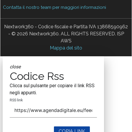
Contatta il nostro team per maggiori informazioni
Nextwork360 - Codice fiscale e Partita IVA 13868590962
- © 2026 Nextwork360. ALL RIGHTS RESERVED. ISP
AWS
Mappa del sito
close
Codice Rss
Clicca sul pulsante per copiare il link RSS
negli appunti.
RSS link
COPIA LINK