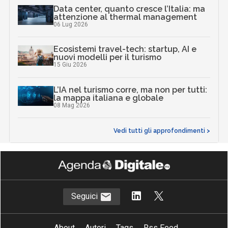
Data center, quanto cresce l’Italia: ma
attenzione al thermal management
06 Lug 2026
Ecosistemi travel-tech: startup, AI e
nuovi modelli per il turismo
15 Giu 2026
L’IA nel turismo corre, ma non per tutti:
la mappa italiana e globale
08 Mag 2026
Vedi tutti gli approfondimenti >
Seguici
About
Autori
Tags
Rss Feed