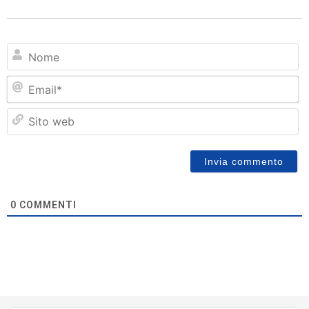
N
Em
Si
w
0
COMMENTI