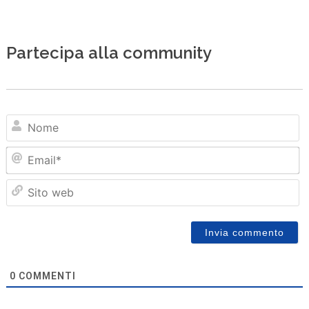
Partecipa alla community
N
Em
Sit
we
0
COMMENTI