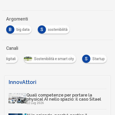
Argomenti
B
S
big data
sostenibilità
Canali
S
ti digitali
Sostenibilità e smart city
Startup
InnovAttori
Quali competenze per portare la
physical AI nello spazio: il caso Sitael
22 Lug 2026