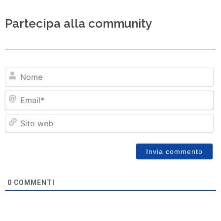
Partecipa alla community
N
Em
Si
w
0
COMMENTI