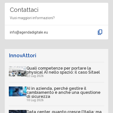
Contattaci
Vuoi maggiori informazioni?
content_copy
info@agendadigitale.eu
InnovAttori
Quali competenze per portare la
physical AI nello spazio: il caso Sitael
22 Lug 2026
AI in azienda, perché gestire il
cambiamento è anche una questione
di sicurezza
10 Lug 2026
Data center, quanto cresce l’Italia: ma