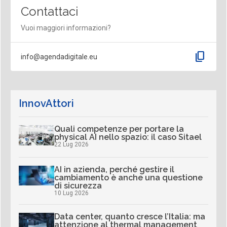
Contattaci
Vuoi maggiori informazioni?
content_copy
info@agendadigitale.eu
InnovAttori
Quali competenze per portare la
physical AI nello spazio: il caso Sitael
22 Lug 2026
AI in azienda, perché gestire il
cambiamento è anche una questione
di sicurezza
10 Lug 2026
Data center, quanto cresce l’Italia: ma
attenzione al thermal management