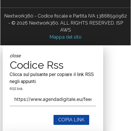
Nextwork360 - Codice fiscale e Partita IVA 13868590962
- © 2026 Nextwork360. ALL RIGHTS RESERVED. ISP
AWS
Mappa del sito
close
Codice Rss
Clicca sul pulsante per copiare il link RSS
negli appunti.
RSS link
COPIA LINK