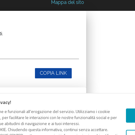
Mappa del sito
i.
COPIA LINK
ivacy!
i.
e e funzionali all’erogazione del servizio. Utilizziamo i cookie
er facilitare le interazioni con le nostre funzionalità social e per
e abitudini di navigazione e ai tuoi interessi.
KIE. Chiudendo questa informativa, continui senza accettare.