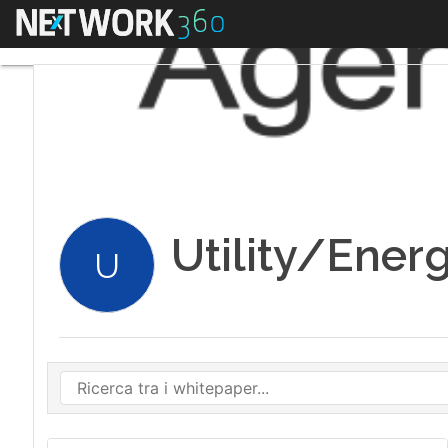
Menu
Utility/Ener
U