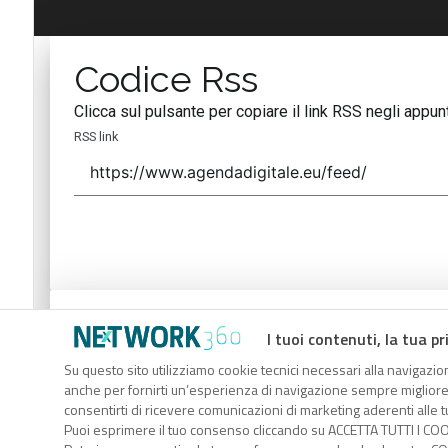
Codice Rss
Clicca sul pulsante per copiare il link RSS negli appunt
RSS link
Codice Rss
I tuoi contenuti, la tua pr
Clicca sul pulsante per copiare il link RSS negli appunt
Su questo sito utilizziamo cookie tecnici necessari alla navigazion
anche per fornirti un’esperienza di navigazione sempre migliore, p
RSS link
consentirti di ricevere comunicazioni di marketing aderenti alle tu
Puoi esprimere il tuo consenso cliccando su ACCETTA TUTTI I COO