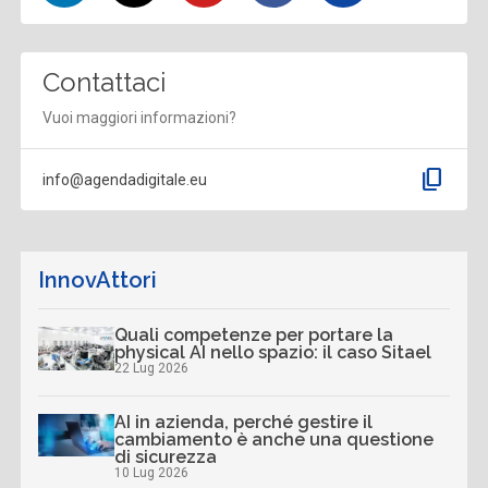
Contattaci
Vuoi maggiori informazioni?
content_copy
info@agendadigitale.eu
InnovAttori
Quali competenze per portare la
physical AI nello spazio: il caso Sitael
22 Lug 2026
AI in azienda, perché gestire il
cambiamento è anche una questione
di sicurezza
10 Lug 2026