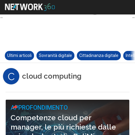
Ultimi articoli
Sovranità digitale
Cittadinanza digitale
Intel
C
cloud computing
APPROFONDIMENTO
Competenze cloud per
manager, le più richieste dalle