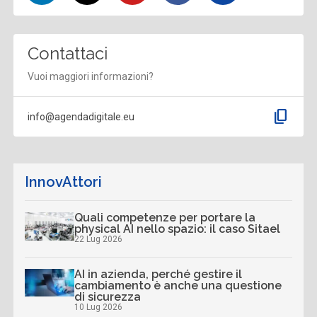
Contattaci
Vuoi maggiori informazioni?
content_copy
info@agendadigitale.eu
InnovAttori
Quali competenze per portare la
physical AI nello spazio: il caso Sitael
22 Lug 2026
AI in azienda, perché gestire il
cambiamento è anche una questione
di sicurezza
10 Lug 2026