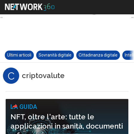
Ultimi articoli
Sovranità digitale
Cittadinanza digitale
Intel
C
criptovalute
LA GUIDA
NFT, oltre l'arte: tutte le
applicazioni in sanità, documenti