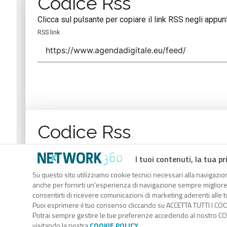
Codice Rss
Clicca sul pulsante per copiare il link RSS negli appunt
RSS link
Codice Rss
Clicca sul pulsante per copiare il link RSS negli appunt
I tuoi contenuti, la tua pr
RSS link
Su questo sito utilizziamo cookie tecnici necessari alla navigazion
anche per fornirti un’esperienza di navigazione sempre migliore, p
consentirti di ricevere comunicazioni di marketing aderenti alle tu
Puoi esprimere il tuo consenso cliccando su ACCETTA TUTTI I COO
Potrai sempre gestire le tue preferenze accedendo al nostro COO
visitando la nostra
COOKIE POLICY
.