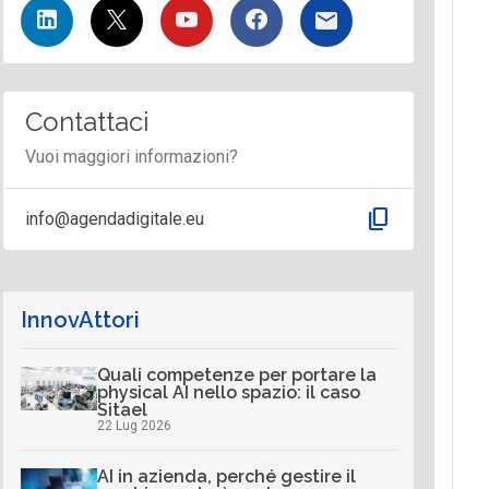
Contattaci
Vuoi maggiori informazioni?
content_copy
info@agendadigitale.eu
InnovAttori
Quali competenze per portare la
physical AI nello spazio: il caso
Sitael
22 Lug 2026
AI in azienda, perché gestire il