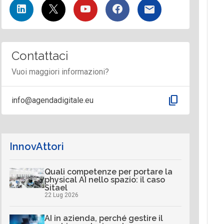
Contattaci
Vuoi maggiori informazioni?
content_copy
info@agendadigitale.eu
InnovAttori
Quali competenze per portare la
physical AI nello spazio: il caso
Sitael
22 Lug 2026
AI in azienda, perché gestire il