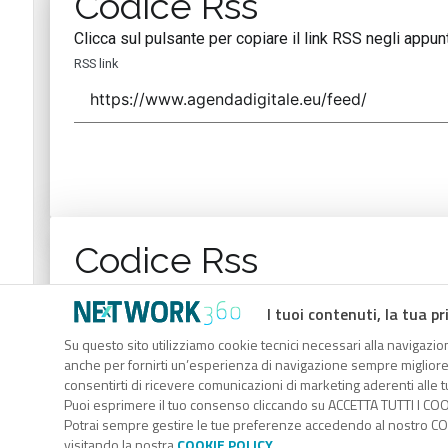
Codice Rss
Clicca sul pulsante per copiare il link RSS negli appunt
RSS link
Codice Rss
Clicca sul pulsante per copiare il link RSS negli appunt
I tuoi contenuti, la tua pr
RSS link
Su questo sito utilizziamo cookie tecnici necessari alla navigazion
anche per fornirti un’esperienza di navigazione sempre migliore, p
consentirti di ricevere comunicazioni di marketing aderenti alle tu
Puoi esprimere il tuo consenso cliccando su ACCETTA TUTTI I COO
Potrai sempre gestire le tue preferenze accedendo al nostro COO
visitando la nostra
COOKIE POLICY
.