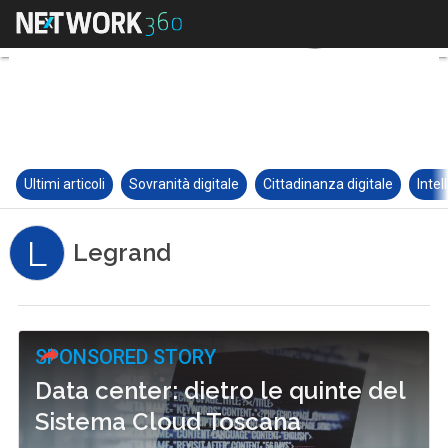
Ultimi articoli
Sovranità digitale
Cittadinanza digitale
Intel
L
Legrand
SPONSORED STORY
Data center: dietro le quinte del
Sistema Cloud Toscana