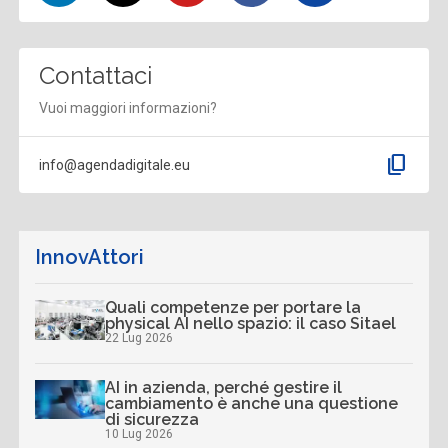
Contattaci
Vuoi maggiori informazioni?
content_copy
info@agendadigitale.eu
InnovAttori
Quali competenze per portare la
physical AI nello spazio: il caso Sitael
22 Lug 2026
AI in azienda, perché gestire il
cambiamento è anche una questione
di sicurezza
10 Lug 2026