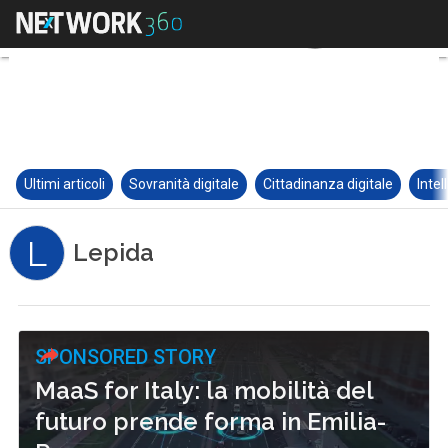
Ultimi articoli
Sovranità digitale
Cittadinanza digitale
Intel
L
Lepida
SPONSORED STORY
MaaS for Italy: la mobilità del
futuro prende forma in Emilia-