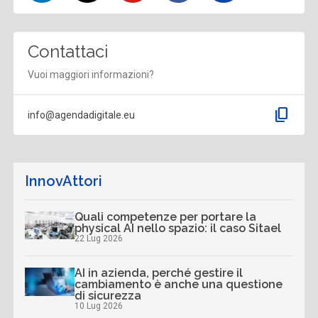
Contattaci
Vuoi maggiori informazioni?
content_copy
info@agendadigitale.eu
InnovAttori
Quali competenze per portare la
physical AI nello spazio: il caso Sitael
22 Lug 2026
AI in azienda, perché gestire il
cambiamento è anche una questione
di sicurezza
10 Lug 2026