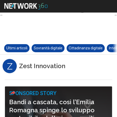
Ultimi articoli
Sovranità digitale
Cittadinanza digitale
Intel
Z
Zest Innovation
SPONSORED STORY
Bandi a cascata, così l’Emilia
Romagna spinge lo sviluppo