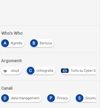
Who's Who
A
B
Agnello
Bertuca
…
Argomenti
C
cloud
crittografia
Tutto su Cyber Security
Canali
D
P
S
data management
Privacy
Sicurezza digit