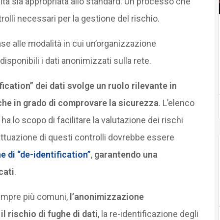
ità sia appropriata allo standard. Un processo che
olli necessari per la gestione del rischio.
se alle modalità in cui un’organizzazione
sponibili i dati anonimizzati sulla rete.
fication” dei dati svolge un ruolo rilevante in
che in grado di comprovare la sicurezza
. L’elenco
 ha lo scopo di facilitare la valutazione dei rischi
 l’attuazione di questi controlli dovrebbe essere
e di “de-identification”
,
garantendo una
cati
.
sempre più comuni,
l’anonimizzazione
 rischio di fughe di dati
, la re-identificazione degli