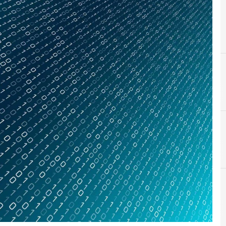
B
big data
Cittadinanza digitale