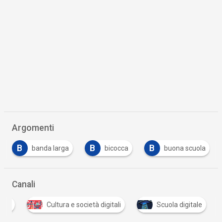
Argomenti
B
B
C
D
bicocca
buona scuola
camera
Canali
tale
Cultura e società digitali
Scuola digitale