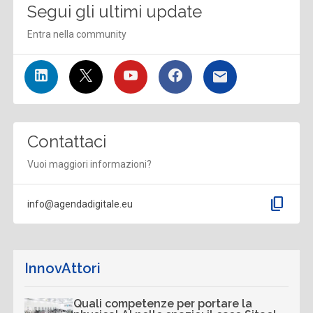
Segui gli ultimi update
Entra nella community
Contattaci
Vuoi maggiori informazioni?
content_copy
info@agendadigitale.eu
InnovAttori
Quali competenze per portare la