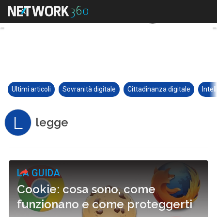
Ultimi articoli
Sovranità digitale
Cittadinanza digitale
Intel
L
legge
LA GUIDA
Cookie: cosa sono, come
funzionano e come proteggerti