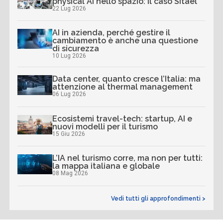
physical AI nello spazio: il caso Sitael
22 Lug 2026
AI in azienda, perché gestire il
cambiamento è anche una questione
di sicurezza
10 Lug 2026
Data center, quanto cresce l’Italia: ma
attenzione al thermal management
06 Lug 2026
Ecosistemi travel-tech: startup, AI e
nuovi modelli per il turismo
15 Giu 2026
L’IA nel turismo corre, ma non per tutti:
la mappa italiana e globale
08 Mag 2026
Vedi tutti gli approfondimenti >