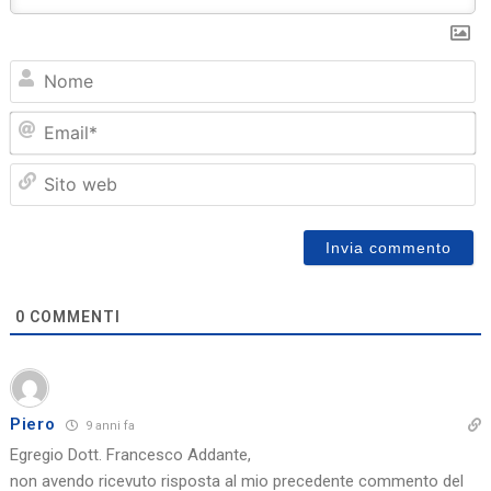
N
Em
Sit
we
0
COMMENTI
Piero
9 anni fa
Egregio Dott. Francesco Addante,
non avendo ricevuto risposta al mio precedente commento del