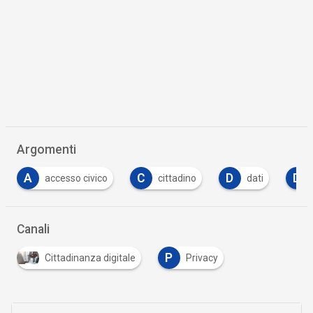
Argomenti
C
D
D
so civico
cittadino
dati
decreto
Canali
P
Cittadinanza digitale
Privacy