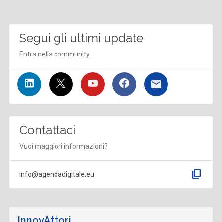
Segui gli ultimi update
Entra nella community
Contattaci
Vuoi maggiori informazioni?
content_copy
info@agendadigitale.eu
InnovAttori