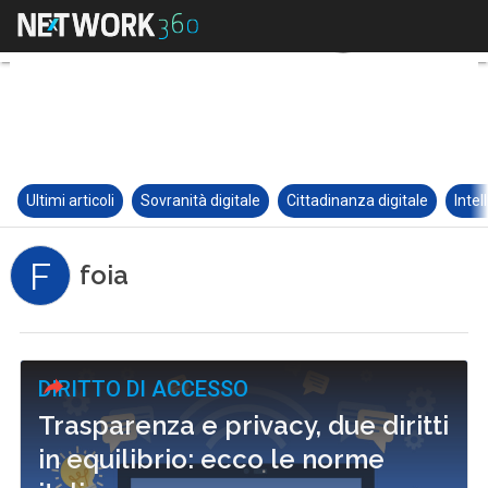
Ultimi articoli
Sovranità digitale
Cittadinanza digitale
Intel
F
foia
DIRITTO DI ACCESSO
Trasparenza e privacy, due diritti
in equilibrio: ecco le norme