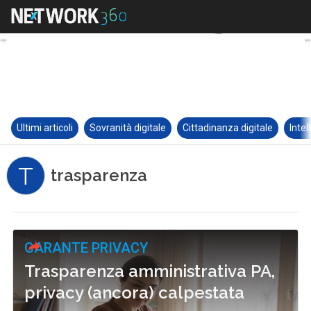
Ultimi articoli
Sovranità digitale
Cittadinanza digitale
Intel
T
trasparenza
GARANTE PRIVACY
Trasparenza amministrativa PA,
privacy (ancora) calpestata