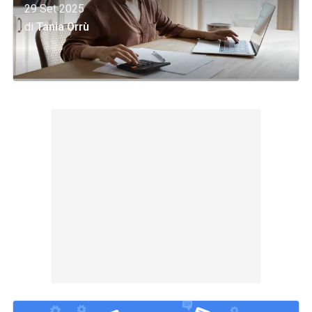
29 Set 2025
di
Tania Orrù