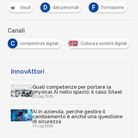
D
F
I
dati personali
formazione
istat
…
Canali
C
competenze digitali
Cultura e società digitali
…
InnovAttori
Quali competenze per portare la
physical AI nello spazio: il caso Sitael
22 Lug 2026
AI in azienda, perché gestire il
cambiamento è anche una questione
di sicurezza
10 Lug 2026