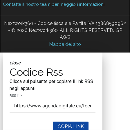
Contatta il nostro team per maggiori informazioni
Nextwork360 - Codice fiscale e Partita IVA 13868590962
- © 2026 Nextwork360. ALL RIGHTS RESERVED. ISP
AWS
Mappa del sito
close
Codice Rss
Clicca sul pulsante per copiare il link RSS
negli appunti.
RSS link
COPIA LINK