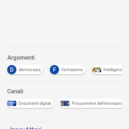
Argomenti
D
F
democrazia
formazione
Intelligenza Ar
Canali
Documenti digitali
Procurement dell'innovazione