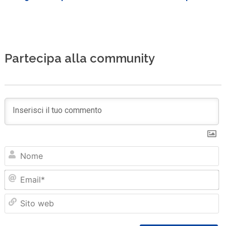
Partecipa alla community
N
Em
Sit
we