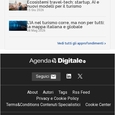
Ecosistemi travel-tech: startup, AI e
nuovi modelli per il turismo
15 Giu 2026
L’IA nel turismo corre, ma non per tutti:
la mappa italiana e globale
08 Mag 2026
Vedi tutti gli approfondimenti >
Seguici
About
Autori
Tags
Rss Feed
Privacy e Cookie Policy
Terms&Conditions Contenuti Specialistici
Cookie Center