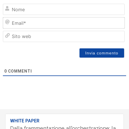
N
Em
Si
w
0
COMMENTI
WHITE PAPER
Dalla frammentazione all’orchestrazione: la