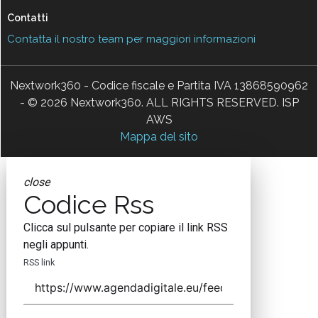
Contatti
Contatta il nostro team per maggiori informazioni
Nextwork360 - Codice fiscale e Partita IVA 13868590962
- © 2026 Nextwork360. ALL RIGHTS RESERVED. ISP
AWS
Mappa del sito
close
Codice Rss
Clicca sul pulsante per copiare il link RSS
negli appunti.
RSS link