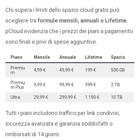
Chi supera i limiti dello spazio cloud gratis può
scegliere tra
formule mensili, annuali o Lifetime
.
pCloud evidenzia che i prezzi dei piani a pagamento
sono finali e privi di spese aggiuntive.
Piano
Mensile
Annuale
Lifetime
Spazio
Premiu
4,99 €
49,99 €
199 €
500 GB
m
Premiu
9,99 €
99,99 €
399 €
2 TB
m Plus
Ultra
29,99 €
299,99 €
1.190 €
10 TB
Tutti i piani includono traffico per link condivisi,
sicurezza avanzata e garanzia soddisfatti o
rimborsati di 14 giorni.