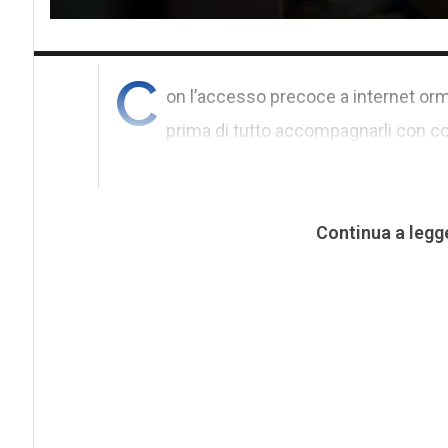
C
on l’accesso precoce a internet orm
prima di tutto accompagnarli con 
Continua a legg