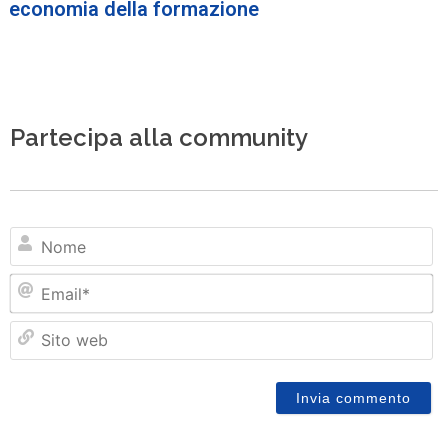
economia della formazione
Partecipa alla community
N
Em
Si
w