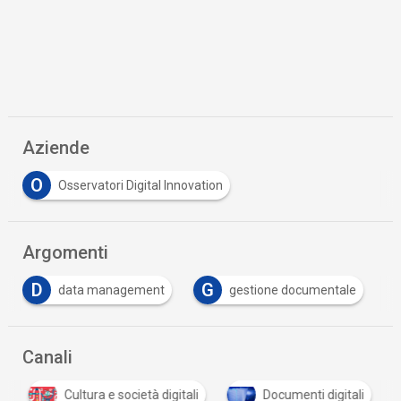
Aziende
O
Osservatori Digital Innovation
Argomenti
G
I
gestione documentale
Industria 5.0
Int
Canali
Cultura e società digitali
Documenti digitali