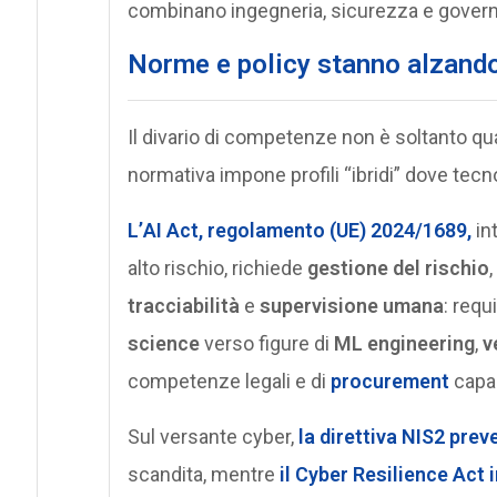
combinano ingegneria, sicurezza e gover
Norme e policy stanno alzando 
Il divario di competenze non è soltanto quan
normativa impone profili “ibridi” dove tec
L’
AI Act
, regolamento (UE) 2024/1689,
in
alto rischio, richiede
gestione del rischio
,
tracciabilità
e
supervisione umana
: requ
science
verso figure di
ML engineering
,
v
competenze legali e di
procurement
capac
Sul versante cyber,
la direttiva
NIS2
preve
scandita, mentre
il
Cyber Resilience Act
i