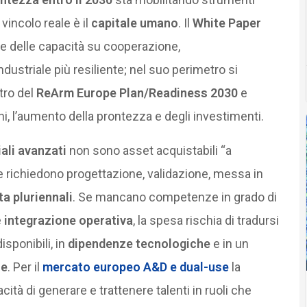
l vincolo reale è il
capitale umano
. Il
White Paper
ne delle capacità su cooperazione,
dustriale più resiliente; nel suo perimetro si
tro del
ReArm Europe Plan/Readiness 2030
e
i, l’aumento della prontezza e degli investimenti.
ali avanzati
non sono asset acquistabili “a
 richiedono progettazione, validazione, messa in
ita pluriennali
. Se mancano competenze in grado di
e
integrazione operativa
, la spesa rischia di tradursi
sponibili, in
dipendenze tecnologiche
e in un
ce
. Per il
mercato europeo
A&D
e
dual-use
la
cità di generare e trattenere talenti in ruoli che