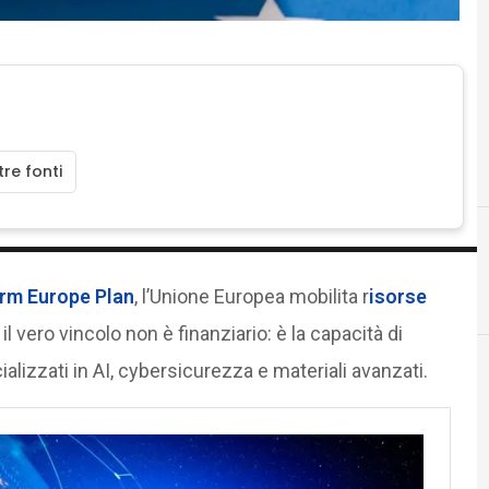
re fonti
F
formazione
rm Europe Plan
, l’Unione Europea mobilita r
isorse
 il vero vincolo non è finanziario: è la capacità di
alizzati in AI, cybersicurezza e materiali avanzati.
C
competenze digitali