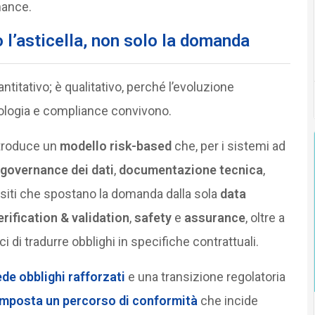
nance.
l’asticella, non solo la domanda
titativo; è qualitativo, perché l’evoluzione
nologia e compliance convivono.
troduce un
modello risk-based
che, per i sistemi ad
governance dei dati
,
documentazione tecnica
,
isiti che spostano la domanda dalla sola
data
erification & validation
,
safety
e
assurance
, oltre a
i di tradurre obblighi in specifiche contrattuali.
de obblighi rafforzati
e una transizione regolatoria
mposta un percorso di conformità
che incide