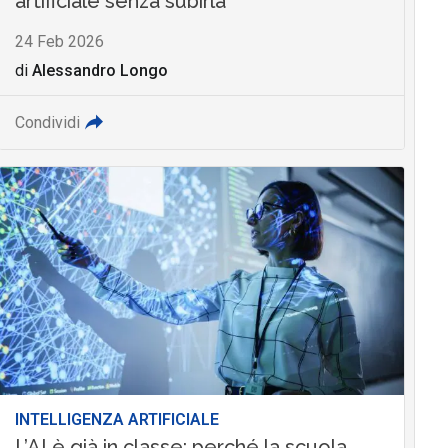
artificiale senza subirla
24 Feb 2026
di
Alessandro Longo
Condividi
INTELLIGENZA ARTIFICIALE
L’AI è già in classe: perché la scuola