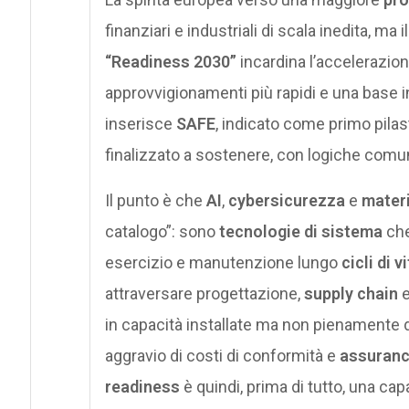
finanziari e industriali di scala inedita, ma i
“Readiness 2030”
incardina l’accelerazio
approvvigionamenti più rapidi e una base in
inserisce
SAFE
, indicato come primo pilas
finalizzato a sostenere, con logiche comun
Il punto è che
AI
,
cybersicurezza
e
materi
catalogo”: sono
tecnologie di sistema
che
esercizio e manutenzione lungo
cicli di v
attraversare progettazione,
supply chain
in capacità installate ma non pienamente di
aggravio di costi di conformità e
assuran
readiness
è quindi, prima di tutto, una capa