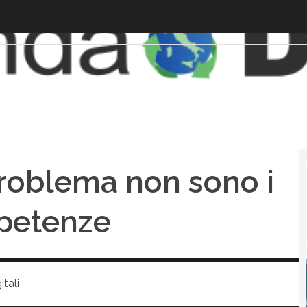
 problema non sono i
mpetenze
tali