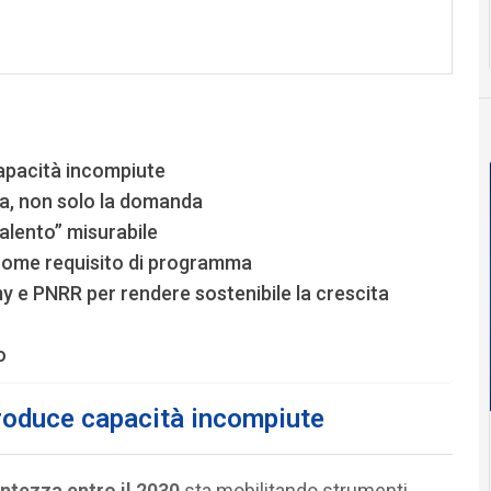
apacità incompiute
la, non solo la domanda
 talento” misurabile
” come requisito di programma
emy e PNRR per rendere sostenibile la crescita
o
roduce capacità incompiute
ntezza entro il 2030
sta mobilitando strumenti