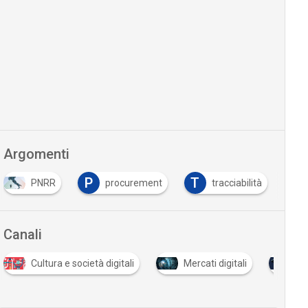
Argomenti
P
T
PNRR
procurement
tracciabilità
Canali
Cultura e società digitali
Mercati digitali
Scu