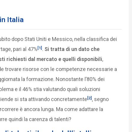
n Italia
subito dopo Stati Uniti e Messico, nella classifica dei
[1]
rtage, pari al 47%
.
Si tratta di un dato che
i richiesti dal mercato e quelli disponibili
,
nde trovare risorse con le competenze necessarie a
ggiornata la formazione. Nonostante l’80% dei
lema e il 46% stia valutando quali soluzioni
[2]
 aziende si sta attivando concretamente
, segno
ercorrere è ancora lunga. Ma come adattare la
re quindi la carenza di talenti?