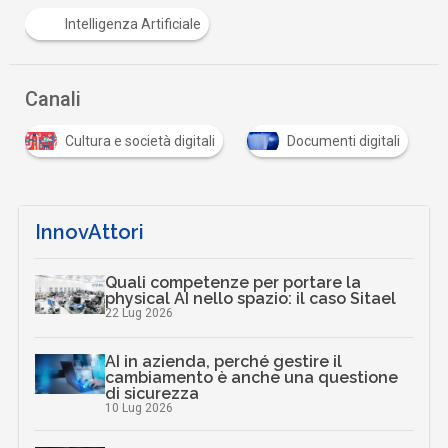
Intelligenza Artificiale
Canali
P
S
Documenti digitali
Privacy
Sicurezza di
InnovAttori
Quali competenze per portare la
physical AI nello spazio: il caso Sitael
22 Lug 2026
AI in azienda, perché gestire il
cambiamento è anche una questione
di sicurezza
10 Lug 2026