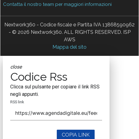
Contatta il nostro team per maggiori informazioni
Nextwork360 - Codice fiscale e Partita IVA 13868590962
- © 2026 Nextwork360. ALL RIGHTS RESERVED. ISP
AWS
Mappa del sito
close
Codice Rss
Clicca sul pulsante per copiare il link RSS
negli appunti.
RSS link
COPIA LINK