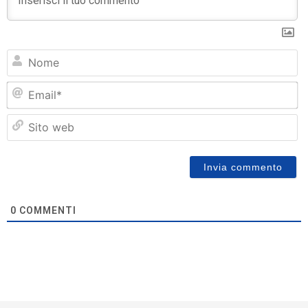
N
Em
Si
w
0
COMMENTI